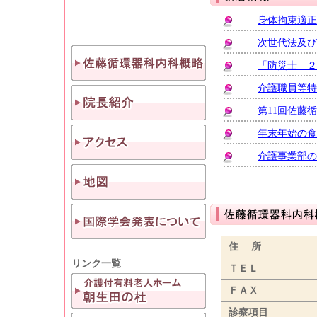
身体拘束適正
次世代法及び
「防災士」２
介護職員等特
第11回佐藤
年末年始の食
介護事業部の
住 所
リンク一覧
ＴＥＬ
ＦＡＸ
診察項目