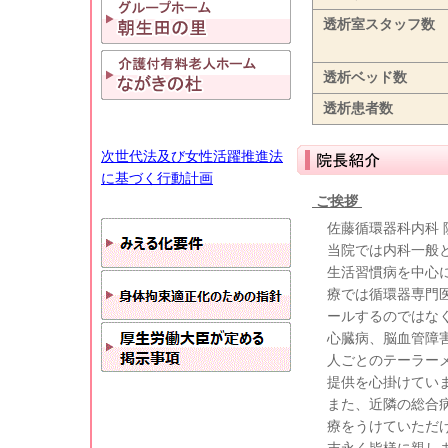
透析室スタッフ数
透析ベッド数
透析患者数
次世代法及び女性活躍推進法
に基づく行動計画
ご挨拶
佐藤循環器科内科 
当院では内科一般
生活習慣病を中心
療では循環器専門
ールするのではな
心臓病、脳血管障
人ごとのテーラー
提供を心掛けてい
また、近隣の総合
療をうけていただ