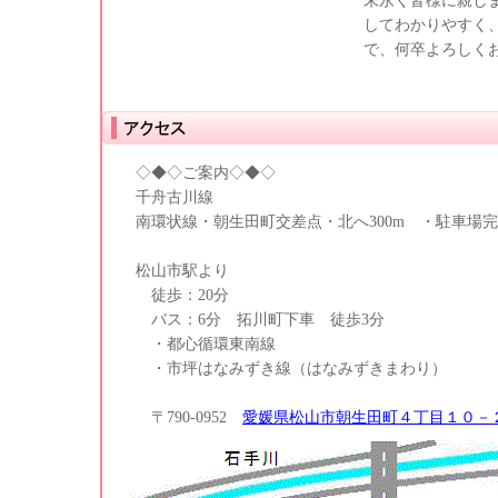
末永く皆様に親し
してわかりやすく
で、何卒よろしく
◇◆◇ご案内◇◆◇
千舟古川線
南環状線・朝生田町交差点・北へ300m ・駐車場
松山市駅より
徒歩：20分
バス：6分 拓川町下車 徒歩3分
・都心循環東南線
・市坪はなみずき線（はなみずきまわり）
〒790-0952
愛媛県松山市朝生田町４丁目１０－